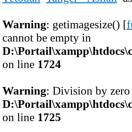
Warning
: getimagesize() [
f
cannot be empty in
D:\Portail\xampp\htdocs
on line
1724
Warning
: Division by zero
D:\Portail\xampp\htdocs
on line
1725