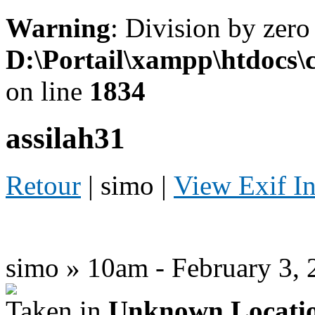
Warning
: Division by zero
D:\Portail\xampp\htdocs
on line
1834
assilah31
Retour
| simo |
View Exif I
simo » 10am - February 3, 
Taken in
Unknown Locati