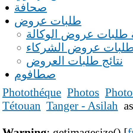
صحافة
طلبات عروض
 طلبات عروض الوكالة
طلبات عروض الشركاء
نتائج طلبات العروض
صطافوم
Photothéque
Photos
Photo
Tétouan
Tanger - Asilah
a
Warning
: getimagesize() [
f