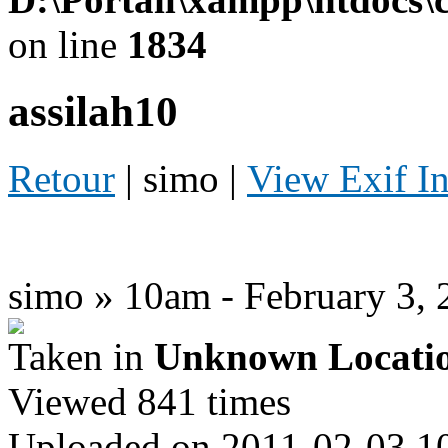
on line
1834
assilah10
Retour
| simo |
View Exif I
simo » 10am - February 3, 
Taken in
Unknown Locati
Viewed 841 times
Uploaded on 2011-02-03 1