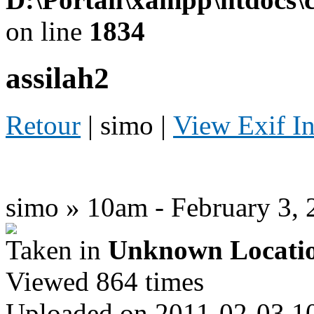
on line
1834
assilah2
Retour
| simo |
View Exif I
simo » 10am - February 3, 
Taken in
Unknown Locati
Viewed 864 times
Uploaded on 2011-02-03 1