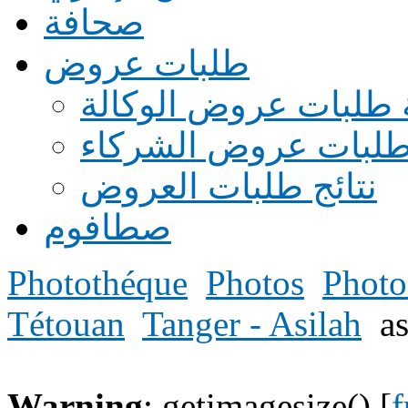
صحافة
طلبات عروض
 طلبات عروض الوكالة
طلبات عروض الشركاء
نتائج طلبات العروض
صطافوم
Photothéque
Photos
Photo
Tétouan
Tanger - Asilah
a
Warning
: getimagesize() [
f