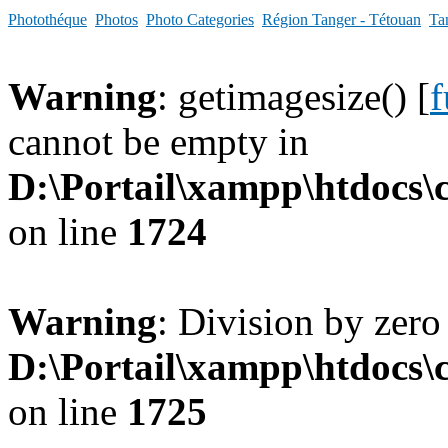
Photothéque
Photos
Photo Categories
Région Tanger - Tétouan
Ta
Warning
: getimagesize() [
f
cannot be empty in
D:\Portail\xampp\htdocs
on line
1724
Warning
: Division by zero
D:\Portail\xampp\htdocs
on line
1725