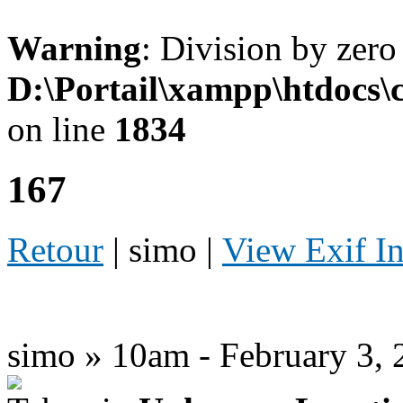
Warning
: Division by zero
D:\Portail\xampp\htdocs
on line
1834
167
Retour
| simo |
View Exif I
simo » 10am - February 3, 