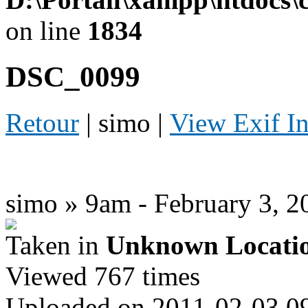
on line
1834
DSC_0099
Retour
| simo |
View Exif I
simo » 9am - February 3, 2
Taken in
Unknown Locati
Viewed 767 times
Uploaded on 2011-02-03 0