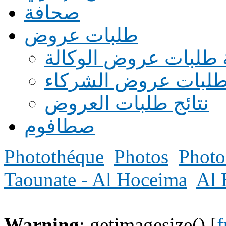
صحافة
طلبات عروض
 طلبات عروض الوكالة
طلبات عروض الشركاء
نتائج طلبات العروض
صطافوم
Photothéque
Photos
Photo
Taounate - Al Hoceima
Al 
Warning
: getimagesize() [
f