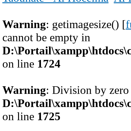
Warning
: getimagesize() [
f
cannot be empty in
D:\Portail\xampp\htdocs
on line
1724
Warning
: Division by zero
D:\Portail\xampp\htdocs
on line
1725