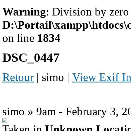
Warning
: Division by zero
D:\Portail\xampp\htdocs
on line
1834
DSC_0447
Retour
| simo |
View Exif I
simo » 9am - February 3, 2
Taken in
Unknown Locati