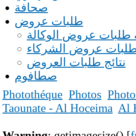
صحافة
طلبات عروض
 طلبات عروض الوكالة
طلبات عروض الشركاء
نتائج طلبات العروض
صطافوم
Photothéque
Photos
Photo
Taounate - Al Hoceima
Al 
Warning
: getimagesize() [
f