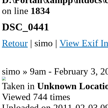
on line
1834
DSC_0441
Retour
| simo |
View Exif I
simo » 9am - February 3, 2
Taken in
Unknown Locati
Viewed 744 times
Uploaded on 2011-02-03 0