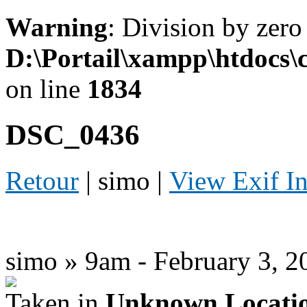
Warning
: Division by zero
D:\Portail\xampp\htdocs
on line
1834
DSC_0436
Retour
| simo |
View Exif I
simo » 9am - February 3, 2
Taken in
Unknown Locati