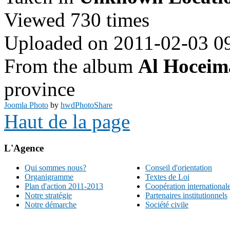
Viewed 730 times
Uploaded on 2011-02-03 0
From the album
Al Hoceim
province
Joomla Photo
by
hwdPhotoShare
Haut de la page
L'Agence
Qui sommes nous?
Conseil d'orientation
Organigramme
Textes de Loi
Plan d'action 2011-2013
Coopération international
Notre stratégie
Partenaires institutionnels
Notre démarche
Société civile