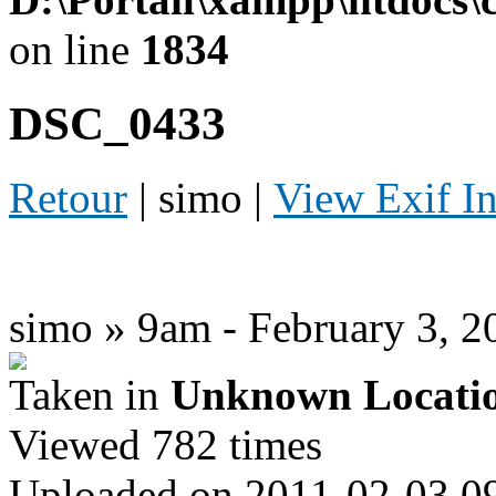
on line
1834
DSC_0433
Retour
| simo |
View Exif I
simo » 9am - February 3, 2
Taken in
Unknown Locati
Viewed 782 times
Uploaded on 2011-02-03 0