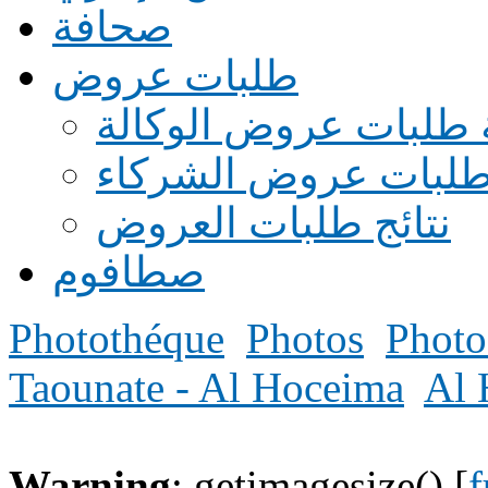
صحافة
طلبات عروض
 طلبات عروض الوكالة
طلبات عروض الشركاء
نتائج طلبات العروض
صطافوم
Photothéque
Photos
Photo
Taounate - Al Hoceima
Al 
Warning
: getimagesize() [
f