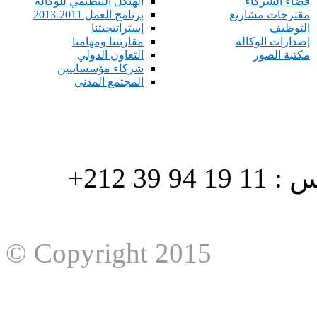
فضاء الشركاء
الهيكل التنظيمي للوكالة
مقترحات مشاريع
برنامج العمل 2011-2013
التوظيف
إستراتيجيتنا
إصدارات الوكالة
مقاربتنا ومهامنا
مكتبة الصور
التعاون الدولي
شركاء مؤسساتيين
المجتمع المدني
هاتف : 90/88 32 94 39 212+ فاكس : 11 19 94 39 212+
© Copyright 2015