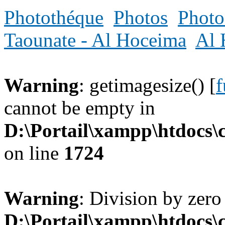
Photothéque
Photos
Photo
Taounate - Al Hoceima
Al 
Warning
: getimagesize() [
f
cannot be empty in
D:\Portail\xampp\htdocs
on line
1724
Warning
: Division by zero
D:\Portail\xampp\htdocs