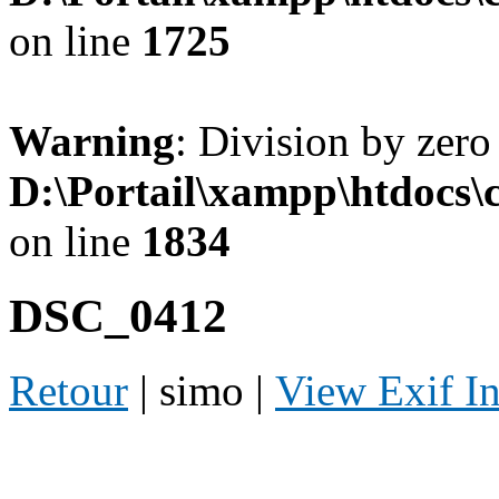
on line
1725
Warning
: Division by zero
D:\Portail\xampp\htdocs
on line
1834
DSC_0412
Retour
| simo |
View Exif I