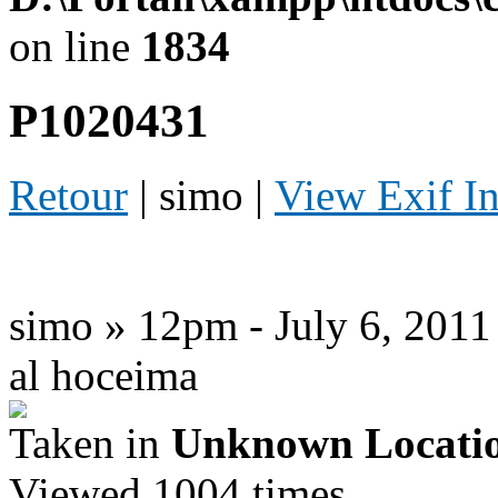
on line
1834
P1020431
Retour
| simo |
View Exif I
simo » 12pm - July 6, 2011
al hoceima
Taken in
Unknown Locati
Viewed 1004 times