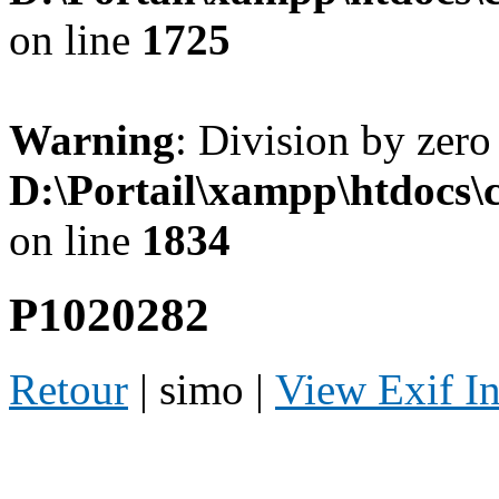
on line
1725
Warning
: Division by zero
D:\Portail\xampp\htdocs
on line
1834
P1020282
Retour
| simo |
View Exif I