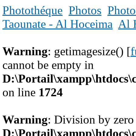
Photothéque
Photos
Photo
Taounate - Al Hoceima
Al 
Warning
: getimagesize() [
f
cannot be empty in
D:\Portail\xampp\htdocs
on line
1724
Warning
: Division by zero
D:\Portail\xampp\htdocs