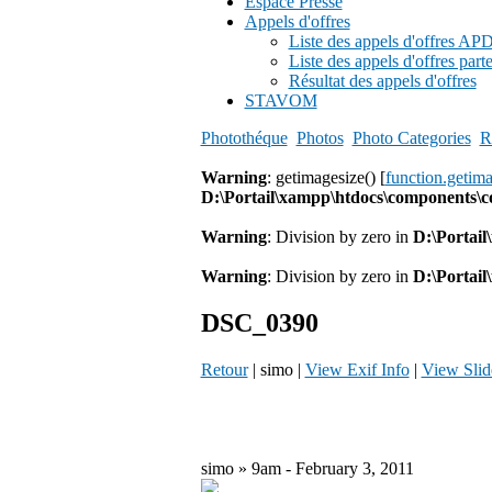
Espace Presse
Appels d'offres
Liste des appels d'offres A
Liste des appels d'offres part
Résultat des appels d'offres
STAVOM
Photothéque
Photos
Photo Categories
R
Warning
: getimagesize() [
function.getim
D:\Portail\xampp\htdocs\components\
Warning
: Division by zero in
D:\Portai
Warning
: Division by zero in
D:\Portai
DSC_0390
Retour
| simo |
View Exif Info
|
View Sli
simo » 9am - February 3, 2011