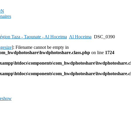
PDN
enaires
égion Taza - Taounate - Al Hoceima
Al Hoceima
DSC_0390
agesize
]: Filename cannot be empty in
com_hwdphotoshare\hwdphotoshare.class.php
on line
1724
l\xampp\htdocs\components\com_hwdphotoshare\hwdphotoshare.cl
l\xampp\htdocs\components\com_hwdphotoshare\hwdphotoshare.cl
deshow
Previous
Image
Next
Image