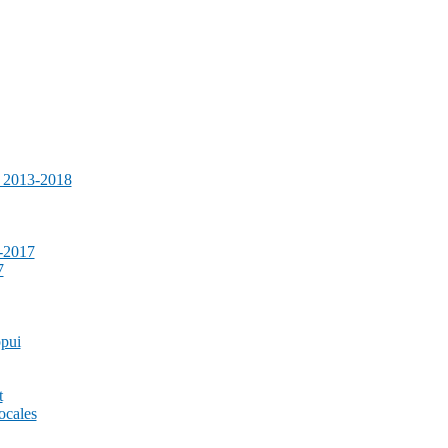
e 2013-2018
-2017
7
ppui
t
ocales