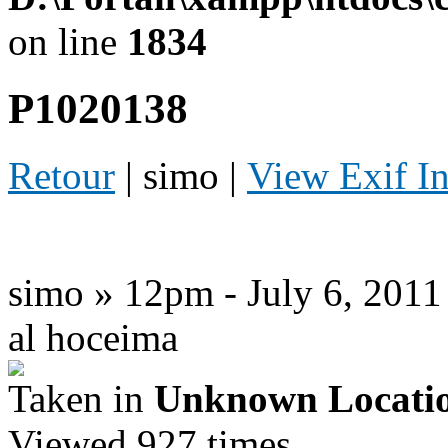
on line
1834
P1020138
Retour
| simo |
View Exif I
simo » 12pm - July 6, 2011
al hoceima
Taken in
Unknown Locati
Viewed 927 times