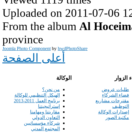
Uploaded on 2011-07-06 1
From the album
Al Hoceim
province
Joomla Photo Component
by
hwdPhotoShare
أعلى الصفحة
 الزوار
الوكالة
طلبات عروض
من نحن؟
فضاء الشركاء
الهيكل التنظيمي للوكالة
مقترحات مشاريع
برنامج العمل 2011-2013
التوظيف
إستراتيجيتنا
إصدارات الوكالة
مقاربتنا ومهامنا
مكتبة الصور
التعاون الدولي
شركاء مؤسساتيين
المجتمع المدني