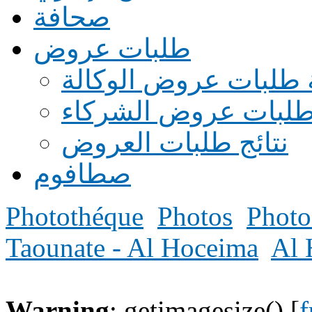
صحافة
طلبات عروض
 طلبات عروض الوكالة
طلبات عروض الشركاء
نتائج طلبات العروض
صطافوم
Photothéque
Photos
Photo
Taounate - Al Hoceima
Al 
Warning
: getimagesize() [
f