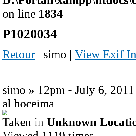
on line
1834
P1020034
Retour
| simo |
View Exif I
simo » 12pm - July 6, 2011
al hoceima
Taken in
Unknown Locati
Viewed 1119 times