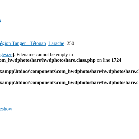
ق
égion Tanger - Tétouan
Larache
250
agesize
]: Filename cannot be empty in
com_hwdphotoshare\hwdphotoshare.class.php
on line
1724
l\xampp\htdocs\components\com_hwdphotoshare\hwdphotoshare.cl
l\xampp\htdocs\components\com_hwdphotoshare\hwdphotoshare.cl
deshow
Previous
Image
Next
Image