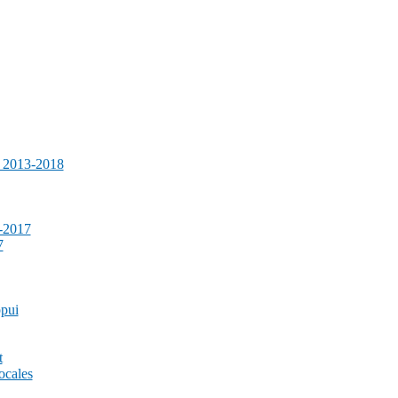
e 2013-2018
-2017
7
ppui
t
ocales