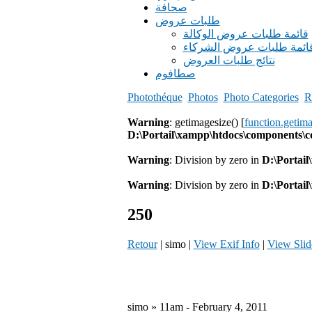
صحافة
طلبات عروض
قائمة طلبات عروض الوكالة
ائمة طلبات عروض الشركاء
نتائج طلبات العروض
صطافوم
Photothéque
Photos
Photo Categories
R
Warning
: getimagesize() [
function.getim
D:\Portail\xampp\htdocs\components\
Warning
: Division by zero in
D:\Portai
Warning
: Division by zero in
D:\Portai
250
Retour
| simo |
View Exif Info
|
View Sli
simo » 11am - February 4, 2011