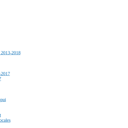
e 2013-2018
-2017
7
ppui
t
ocales