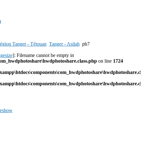
ق
égion Tanger - Tétouan
Tanger - Asilah
ph7
agesize
]: Filename cannot be empty in
com_hwdphotoshare\hwdphotoshare.class.php
on line
1724
l\xampp\htdocs\components\com_hwdphotoshare\hwdphotoshare.cl
l\xampp\htdocs\components\com_hwdphotoshare\hwdphotoshare.cl
deshow
Previous
Image
Next
Image