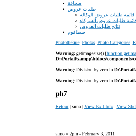
صحافة
طلبات عروض
قائمة طلبات عروض الوكالة
ائمة طلبات عروض الشركاء
نتائج طلبات العروض
صطافوم
Photothéque
Photos
Photo Categories
R
Warning
: getimagesize() [
function.getim
D:\Portail\xampp\htdocs\components\
Warning
: Division by zero in
D:\Portai
Warning
: Division by zero in
D:\Portai
ph7
Retour
| simo |
View Exif Info
|
View Sli
simo » 2pm - February 3, 2011