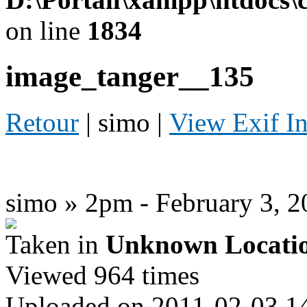
on line
1834
image_tanger__135
Retour
| simo |
View Exif I
simo » 2pm - February 3, 2
Taken in
Unknown Locati
Viewed 964 times
Uploaded on 2011-02-03 1