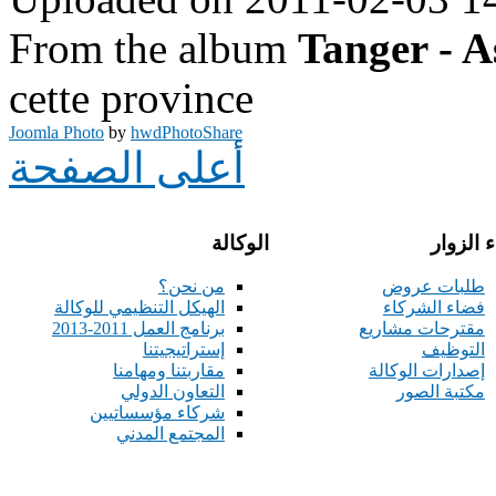
From the album
Tanger - A
cette province
Joomla Photo
by
hwdPhotoShare
أعلى الصفحة
 الزوار
الوكالة
طلبات عروض
من نحن؟
فضاء الشركاء
الهيكل التنظيمي للوكالة
مقترحات مشاريع
برنامج العمل 2011-2013
التوظيف
إستراتيجيتنا
إصدارات الوكالة
مقاربتنا ومهامنا
مكتبة الصور
التعاون الدولي
شركاء مؤسساتيين
المجتمع المدني