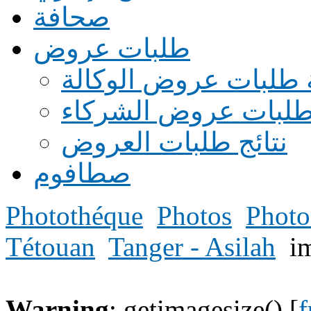
صحافة
طلبات عروض
 طلبات عروض الوكالة
طلبات عروض الشركاء
نتائج طلبات العروض
صطافوم
Photothéque
Photos
Photo
Tétouan
Tanger - Asilah
i
Warning
: getimagesize() [
f