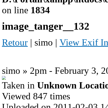
on line
1834
image_tanger__132
Retour
| simo |
View Exif I
simo » 2pm - February 3, 2
Taken in
Unknown Locati
Viewed 847 times
Uploaded on 2011-02-03 1