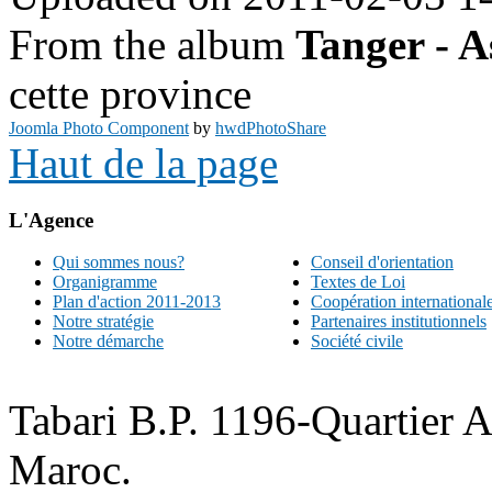
From the album
Tanger - A
cette province
Joomla Photo Component
by
hwdPhotoShare
Haut de la page
L'Agence
Qui sommes nous?
Conseil d'orientation
Organigramme
Textes de Loi
Plan d'action 2011-2013
Coopération international
Notre stratégie
Partenaires institutionnels
Notre démarche
Société civile
Tabari B.P. 1196-Quartier 
Maroc.