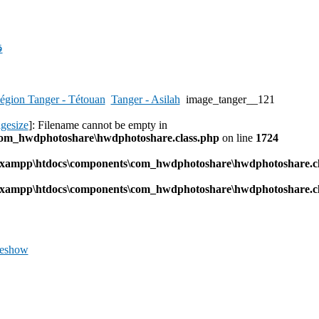
ق
égion Tanger - Tétouan
Tanger - Asilah
image_tanger__121
agesize
]: Filename cannot be empty in
com_hwdphotoshare\hwdphotoshare.class.php
on line
1724
l\xampp\htdocs\components\com_hwdphotoshare\hwdphotoshare.cl
l\xampp\htdocs\components\com_hwdphotoshare\hwdphotoshare.cl
deshow
Previous
Image
Next
Image