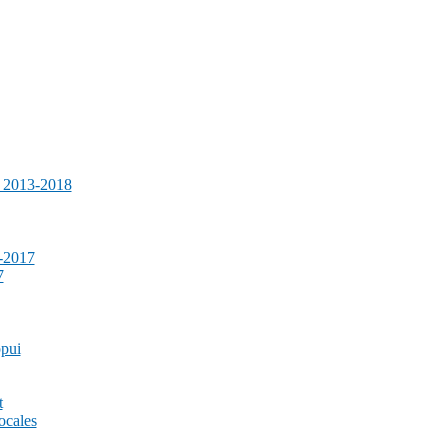
e 2013-2018
-2017
7
ppui
t
ocales