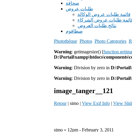
صحافة
طلبات عروض
قائمة طلبات عروض الوكالة
ائمة طلبات عروض الشركاء
نتائج طلبات العروض
صطافوم
Photothéque
Photos
Photo Categories
R
Warning
: getimagesize() [
function.getim
D:\Portail\xampp\htdocs\components\
Warning
: Division by zero in
D:\Portai
Warning
: Division by zero in
D:\Portai
image_tanger__121
Retour
| simo |
View Exif Info
|
View Sli
simo » 12pm - February 3, 2011