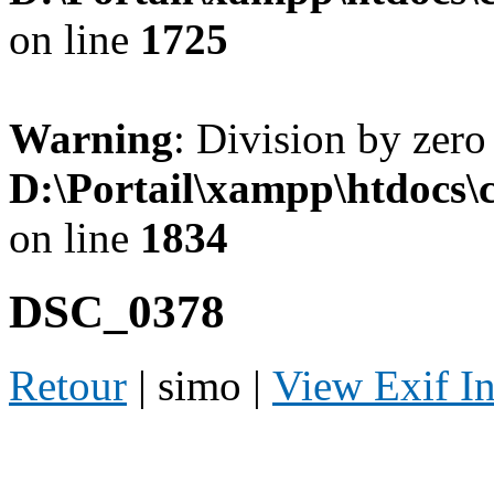
on line
1725
Warning
: Division by zero
D:\Portail\xampp\htdocs
on line
1834
DSC_0378
Retour
| simo |
View Exif I