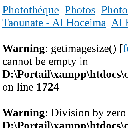
Photothéque
Photos
Photo
Taounate - Al Hoceima
Al 
Warning
: getimagesize() [
f
cannot be empty in
D:\Portail\xampp\htdocs
on line
1724
Warning
: Division by zero
D:\Portail\xampp\htdocs