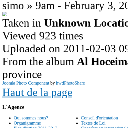
simo » 9am - February 3, 2
Taken in
Unknown Locati
Viewed 923 times
Uploaded on 2011-02-03 0
From the album
Al Hoceim
province
Joomla Photo Component
by
hwdPhotoShare
Haut de la page
L'Agence
Qui sommes nous?
Conseil d'orientation
Organigramme
Textes de Loi