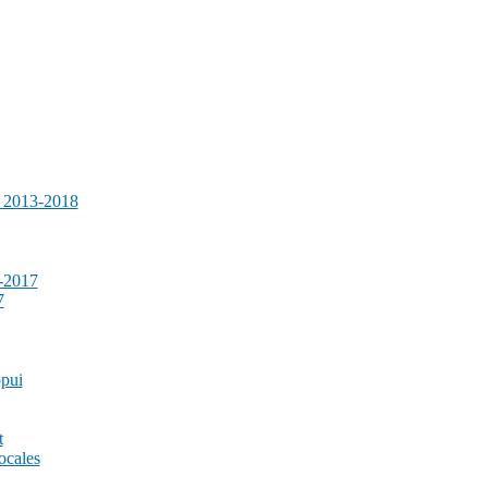
e 2013-2018
-2017
7
ppui
t
ocales