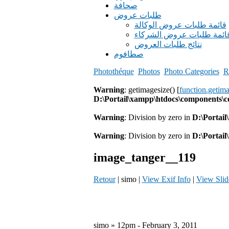
صحافة
طلبات عروض
قائمة طلبات عروض الوكالة
ائمة طلبات عروض الشركاء
نتائج طلبات العروض
صطافوم
Photothéque
Photos
Photo Categories
R
Warning
: getimagesize() [
function.getim
D:\Portail\xampp\htdocs\components\
Warning
: Division by zero in
D:\Portai
Warning
: Division by zero in
D:\Portai
image_tanger__119
Retour
| simo |
View Exif Info
|
View Sli
simo » 12pm - February 3, 2011