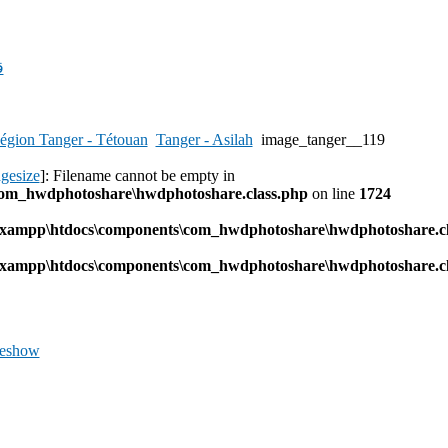
ق
égion Tanger - Tétouan
Tanger - Asilah
image_tanger__119
agesize
]: Filename cannot be empty in
com_hwdphotoshare\hwdphotoshare.class.php
on line
1724
l\xampp\htdocs\components\com_hwdphotoshare\hwdphotoshare.cl
l\xampp\htdocs\components\com_hwdphotoshare\hwdphotoshare.cl
deshow
Previous
Image
Next
Image