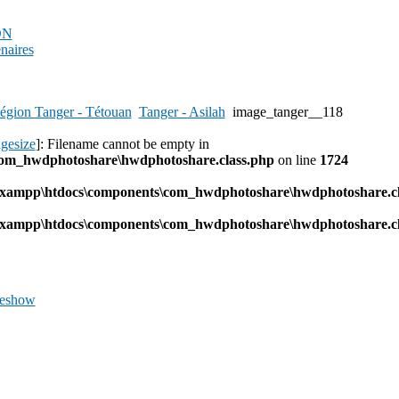
PDN
enaires
égion Tanger - Tétouan
Tanger - Asilah
image_tanger__118
agesize
]: Filename cannot be empty in
com_hwdphotoshare\hwdphotoshare.class.php
on line
1724
l\xampp\htdocs\components\com_hwdphotoshare\hwdphotoshare.cl
l\xampp\htdocs\components\com_hwdphotoshare\hwdphotoshare.cl
deshow
Previous
Image
Next
Image