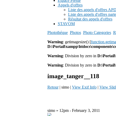
Espace Presse
Appels d'offres
Liste des appels d'offres A
Liste des appels d'offres part
Résultat des appels d'offres
STAVOM
Photothéque
Photos
Photo Categories
R
Warning
: getimagesize() [
function.getim
D:\Portail\xampp\htdocs\components\
Warning
: Division by zero in
D:\Portai
Warning
: Division by zero in
D:\Portai
image_tanger__118
Retour
| simo |
View Exif Info
|
View Sli
simo » 12pm - February 3, 2011