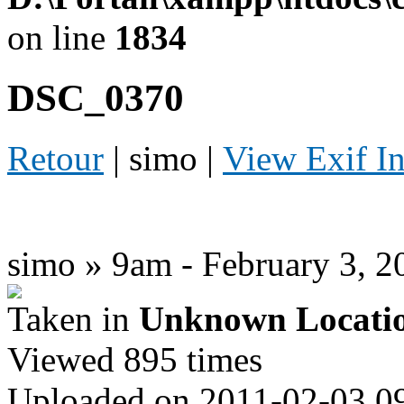
on line
1834
DSC_0370
Retour
| simo |
View Exif I
simo » 9am - February 3, 2
Taken in
Unknown Locati
Viewed 895 times
Uploaded on 2011-02-03 0