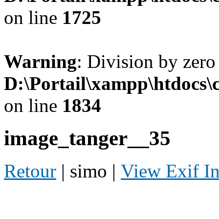
on line
1725
Warning
: Division by zero
D:\Portail\xampp\htdocs
on line
1834
image_tanger__35
Retour
| simo |
View Exif I