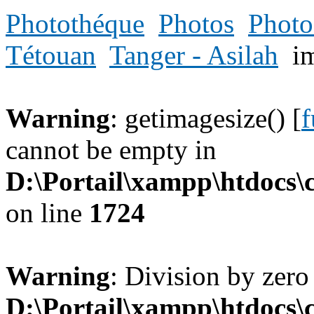
Photothéque
Photos
Photo
Tétouan
Tanger - Asilah
i
Warning
: getimagesize() [
f
cannot be empty in
D:\Portail\xampp\htdocs
on line
1724
Warning
: Division by zero
D:\Portail\xampp\htdocs