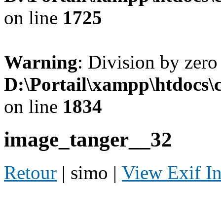
on line
1725
Warning
: Division by zero
D:\Portail\xampp\htdocs
on line
1834
image_tanger__32
Retour
| simo |
View Exif I