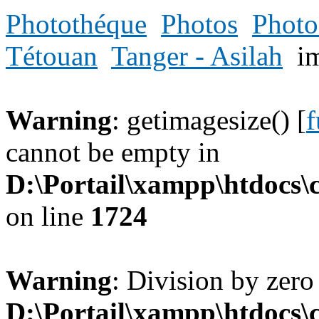
Photothéque
Photos
Photo
Tétouan
Tanger - Asilah
i
Warning
: getimagesize() [
f
cannot be empty in
D:\Portail\xampp\htdocs
on line
1724
Warning
: Division by zero
D:\Portail\xampp\htdocs