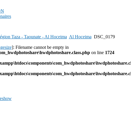
PDN
enaires
égion Taza - Taounate - Al Hoceima
Al Hoceima
DSC_0179
agesize
]: Filename cannot be empty in
com_hwdphotoshare\hwdphotoshare.class.php
on line
1724
l\xampp\htdocs\components\com_hwdphotoshare\hwdphotoshare.cl
l\xampp\htdocs\components\com_hwdphotoshare\hwdphotoshare.cl
deshow
Previous
Image
Next
Image