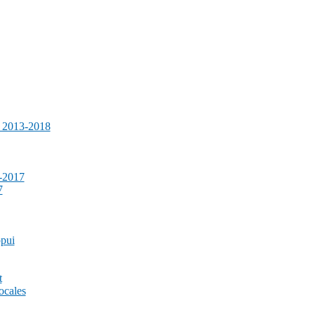
e 2013-2018
-2017
7
ppui
t
ocales