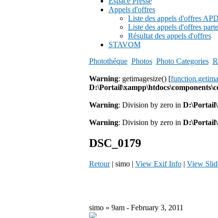
Espace Presse
Appels d'offres
Liste des appels d'offres A
Liste des appels d'offres part
Résultat des appels d'offres
STAVOM
Photothéque
Photos
Photo Categories
R
Warning
: getimagesize() [
function.getim
D:\Portail\xampp\htdocs\components\
Warning
: Division by zero in
D:\Portai
Warning
: Division by zero in
D:\Portai
DSC_0179
Retour
| simo |
View Exif Info
|
View Sli
simo » 9am - February 3, 2011