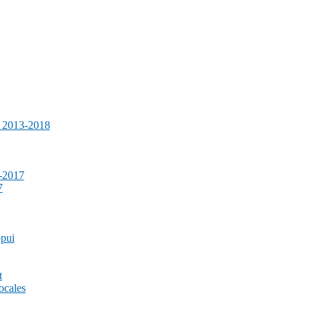
e 2013-2018
-2017
7
ppui
t
ocales