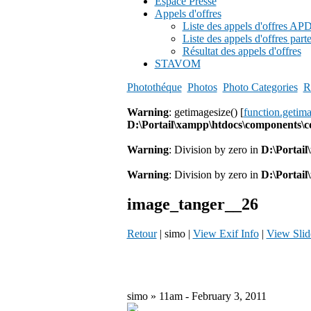
Espace Presse
Appels d'offres
Liste des appels d'offres A
Liste des appels d'offres part
Résultat des appels d'offres
STAVOM
Photothéque
Photos
Photo Categories
R
Warning
: getimagesize() [
function.getim
D:\Portail\xampp\htdocs\components\
Warning
: Division by zero in
D:\Portai
Warning
: Division by zero in
D:\Portai
image_tanger__26
Retour
| simo |
View Exif Info
|
View Sli
simo » 11am - February 3, 2011