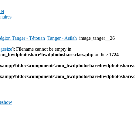
PDN
enaires
égion Tanger - Tétouan
Tanger - Asilah
image_tanger__26
agesize
]: Filename cannot be empty in
com_hwdphotoshare\hwdphotoshare.class.php
on line
1724
l\xampp\htdocs\components\com_hwdphotoshare\hwdphotoshare.cl
l\xampp\htdocs\components\com_hwdphotoshare\hwdphotoshare.cl
deshow
Previous
Image
Next
Image