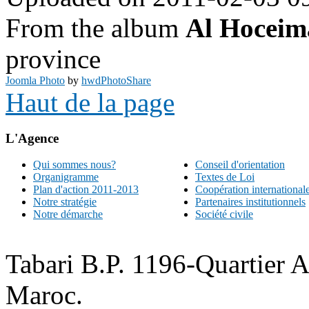
From the album
Al Hoceim
province
Joomla Photo
by
hwdPhotoShare
Haut de la page
L'Agence
Qui sommes nous?
Conseil d'orientation
Organigramme
Textes de Loi
Plan d'action 2011-2013
Coopération international
Notre stratégie
Partenaires institutionnels
Notre démarche
Société civile
Tabari B.P. 1196-Quartier 
Maroc.