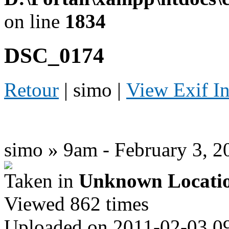
on line
1834
DSC_0174
Retour
| simo |
View Exif I
simo » 9am - February 3, 2
Taken in
Unknown Locati
Viewed 862 times
Uploaded on 2011-02-03 0