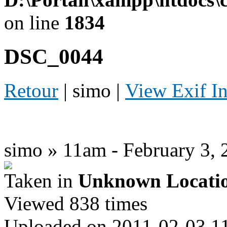
on line
1834
DSC_0044
Retour
| simo |
View Exif I
simo » 11am - February 3, 
Taken in
Unknown Locati
Viewed 838 times
Uploaded on 2011-02-03 1