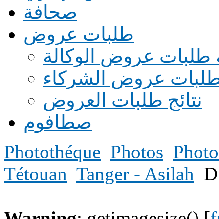
صحافة
طلبات عروض
 طلبات عروض الوكالة
طلبات عروض الشركاء
نتائج طلبات العروض
صطافوم
Photothéque
Photos
Photo
Tétouan
Tanger - Asilah
D
Warning
: getimagesize() [
f