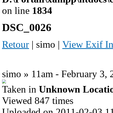
on line
1834
DSC_0026
Retour
| simo |
View Exif I
simo » 11am - February 3, 
Taken in
Unknown Locati
Viewed 847 times
Uploaded on 2011-02-03 1