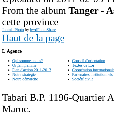
From the album
Tanger - A
cette province
Joomla Photo
by
hwdPhotoShare
Haut de la page
L'Agence
Qui sommes nous?
Conseil d'orientation
Organigramme
Textes de Loi
Plan d'action 2011-2013
Coopération international
Notre stratégie
Partenaires institutionnels
Notre démarche
Société civile
Tabari B.P. 1196-Quartier 
Maroc.