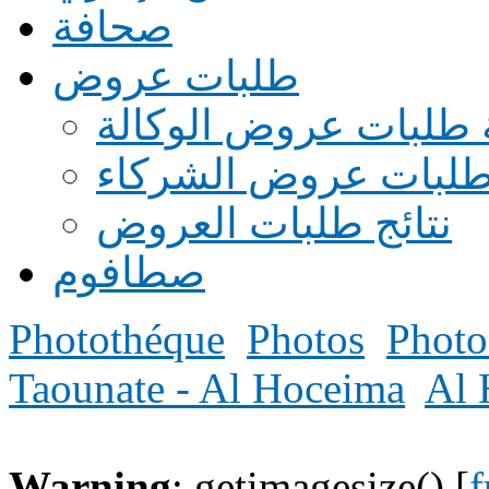
صحافة
طلبات عروض
 طلبات عروض الوكالة
طلبات عروض الشركاء
نتائج طلبات العروض
صطافوم
Photothéque
Photos
Photo
Taounate - Al Hoceima
Al 
Warning
: getimagesize() [
f