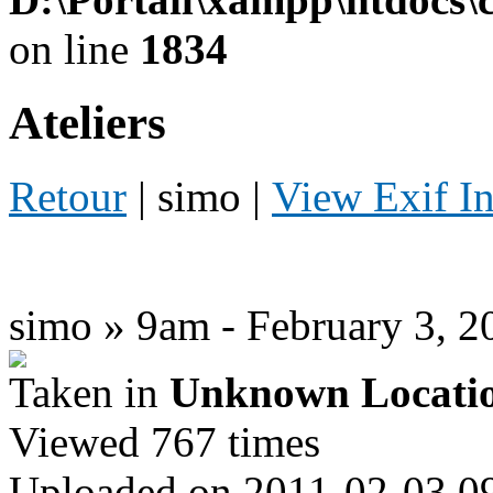
on line
1834
Ateliers
Retour
| simo |
View Exif I
simo » 9am - February 3, 2
Taken in
Unknown Locati
Viewed 767 times
Uploaded on 2011-02-03 0