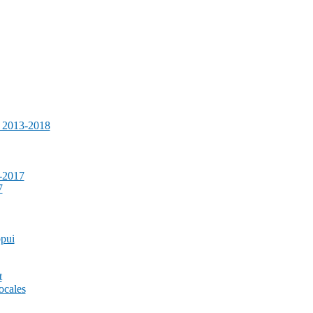
e 2013-2018
-2017
7
ppui
t
ocales