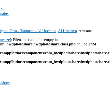
PDN
enaires
égion Taza - Taounate - Al Hoceima
Al Hoceima
Artisants
agesize
]: Filename cannot be empty in
com_hwdphotoshare\hwdphotoshare.class.php
on line
1724
l\xampp\htdocs\components\com_hwdphotoshare\hwdphotoshare.cl
l\xampp\htdocs\components\com_hwdphotoshare\hwdphotoshare.cl
deshow
Previous
Image
Next
Image