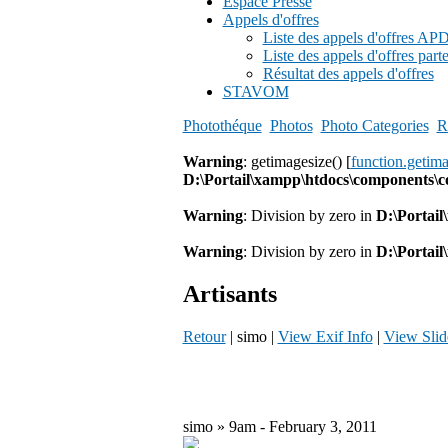
Espace Presse
Appels d'offres
Liste des appels d'offres A
Liste des appels d'offres part
Résultat des appels d'offres
STAVOM
Photothéque
Photos
Photo Categories
R
Warning
: getimagesize() [
function.getim
D:\Portail\xampp\htdocs\components\
Warning
: Division by zero in
D:\Portai
Warning
: Division by zero in
D:\Portai
Artisants
Retour
| simo |
View Exif Info
|
View Sli
simo » 9am - February 3, 2011