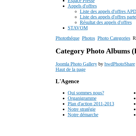
Espace Presse
Appels d'offres
Liste des appels d'offres A
Liste des appels d'offres part
Résultat des appels d'offres
STAVOM
Photothéque
Photos
Photo Categories
R
Category Photo Albums (R
Joomla Photo Gallery
by
hwdPhotoShare
Haut de la page
L'Agence
Qui sommes nous?
Organigramme
Plan d'action 2011-2013
Notre stratégie
Notre démarche