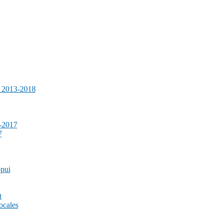
e 2013-2018
-2017
7
ppui
t
ocales