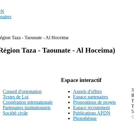
PDN
enaires
égion Taza - Taounate - Al Hoceima
égion Taza - Taounate - Al Hoceima)
Espace interactif
3
Conseil d'orientation
Appels d'offres
B
Textes de Loi
Espace partenaires
T
Coopération internationale
Propositions de projets
T
Partenaires institutionnels
Espace recrutement
5
Société civile
Publications APDN
©
Photothèque