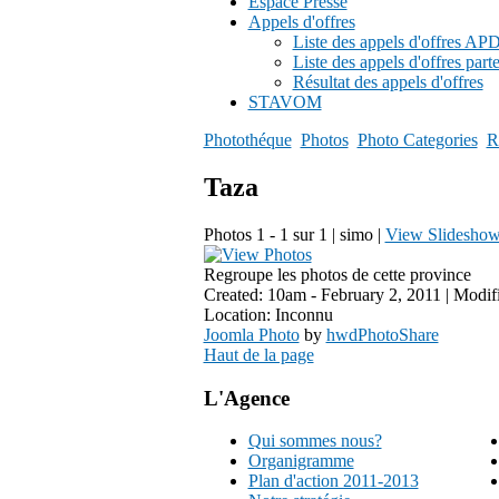
Espace Presse
Appels d'offres
Liste des appels d'offres A
Liste des appels d'offres part
Résultat des appels d'offres
STAVOM
Photothéque
Photos
Photo Categories
R
Taza
Photos 1 - 1 sur 1
| simo |
View Slidesho
Regroupe les photos de cette province
Created: 10am - February 2, 2011 | Modif
Location: Inconnu
Joomla Photo
by
hwdPhotoShare
Haut de la page
L'Agence
Qui sommes nous?
Organigramme
Plan d'action 2011-2013