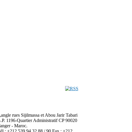
,angle rues Sijilmassa et Abou Jarir Tabari
.P. 1196-Quartier Administratif CP 90020
anger - Maroc.
él : +212 539 94 32 88 / 90 Fax : +212