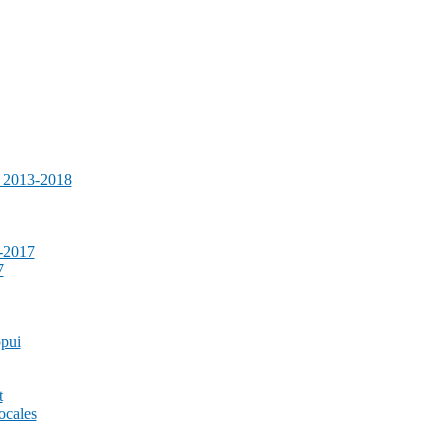
e 2013-2018
-2017
7
ppui
t
ocales