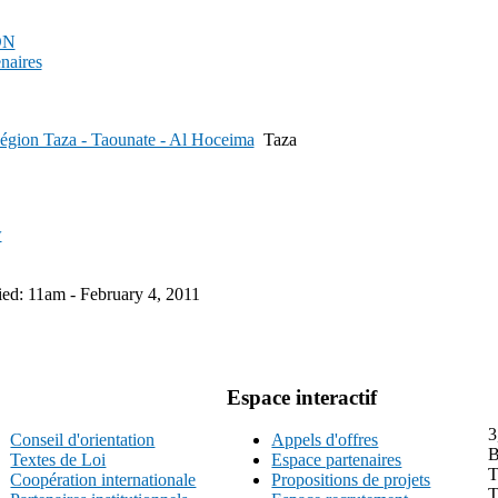
PDN
enaires
égion Taza - Taounate - Al Hoceima
Taza
w
ied: 11am - February 4, 2011
Espace interactif
3
Conseil d'orientation
Appels d'offres
B
Textes de Loi
Espace partenaires
T
Coopération internationale
Propositions de projets
T