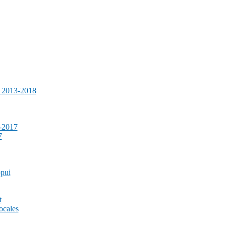
e 2013-2018
-2017
7
ppui
t
ocales