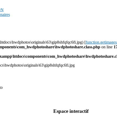
PDN
enaires
htdocs\hwdphotos\originals\63\gip8shfqfqc6fi.jpg) [
function.getimages
omponents\com_hwdphotoshare\hwdphotoshare.class.php
on line
1
l\xampp\htdocs\components\com_hwdphotoshare\hwdphotoshare.cl
ocs\hwdphotos\originals\63\gip8shfqfqc6fi.jpg
to
Espace interactif