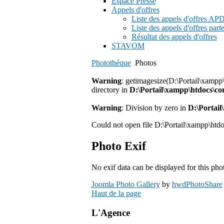
Espace Presse
Appels d'offres
Liste des appels d'offres A
Liste des appels d'offres part
Résultat des appels d'offres
STAVOM
Photothéque
Photos
Warning
: getimagesize(D:\Portail\xampp\
directory in
D:\Portail\xampp\htdocs\c
Warning
: Division by zero in
D:\Portai
Could not open file D:\Portail\xampp\htd
Photo Exif
No exif data can be displayed for this pho
Joomla Photo Gallery
by
hwdPhotoShare
Haut de la page
L'Agence