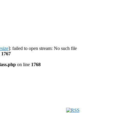
esize
]: failed to open stream: No such file
e
1767
ass.php
on line
1768