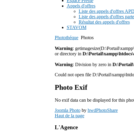
Espace Presse
Appels d'offres
Liste des appels d'offres A
Liste des appels d'offres part
Résultat des appels d'offres
STAVOM
Photothéque
Photos
Warning
: getimagesize(D:\Portail\xampp
or directory in
D:\Portail\xampp\htdoc
Warning
: Division by zero in
D:\Portai
Could not open file D:\Portail\xampp\htd
Photo Exif
No exif data can be displayed for this pho
Joomla Photo
by
hwdPhotoShare
Haut de la page
L'Agence