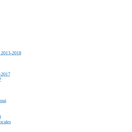
e 2013-2018
-2017
7
ppui
t
ocales