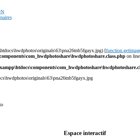
PDN
enaires
\htdocs\hwdphotos\originals\63\pna26tnb5fgayx.jpg) [
function.getimag
s\components\com_hwdphotoshare\hwdphotoshare.class.php
on lin
l\xampp\htdocs\components\com_hwdphotoshare\hwdphotoshare.cl
ocs\hwdphotos\originals\63\pna26tnb5fgayx.jpg
to
Espace interactif