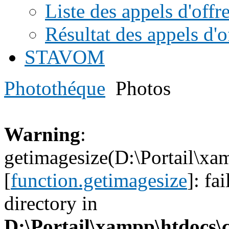
Liste des appels d'offr
Résultat des appels d'o
STAVOM
Photothéque
Photos
Warning
:
getimagesize(D:\Portail\x
[
function.getimagesize
]: fa
directory in
D:\Portail\xampp\htdocs