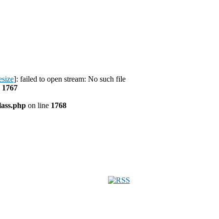
esize
]: failed to open stream: No such file
e
1767
ass.php
on line
1768