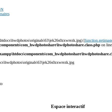
PDN
enaires
\htdocs\hwdphotos\originals\63\jek26s0zxwrezk.jpg) [
function.getimag
s\components\com_hwdphotoshare\hwdphotoshare.class.php
on lin
l\xampp\htdocs\components\com_hwdphotoshare\hwdphotoshare.cl
ocs\hwdphotos\originals\63\jek26s0zxwrezk.jpg
to
Espace interactif