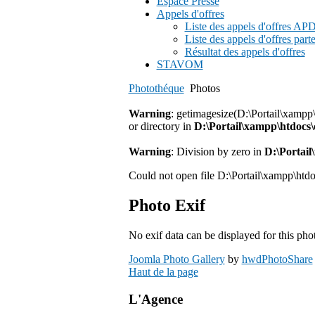
Espace Presse
Appels d'offres
Liste des appels d'offres A
Liste des appels d'offres part
Résultat des appels d'offres
STAVOM
Photothéque
Photos
Warning
: getimagesize(D:\Portail\xampp
or directory in
D:\Portail\xampp\htdoc
Warning
: Division by zero in
D:\Portai
Could not open file D:\Portail\xampp\htd
Photo Exif
No exif data can be displayed for this pho
Joomla Photo Gallery
by
hwdPhotoShare
Haut de la page
L'Agence