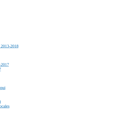
e 2013-2018
-2017
7
ppui
t
ocales