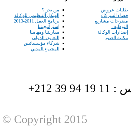
طلبات عروض
من نحن؟
فضاء الشركاء
الهيكل التنظيمي للوكالة
مقترحات مشاريع
برنامج العمل 2011-2013
التوظيف
إستراتيجيتنا
إصدارات الوكالة
مقاربتنا ومهامنا
مكتبة الصور
التعاون الدولي
شركاء مؤسساتيين
المجتمع المدني
هاتف : 90/88 32 94 39 212+ فاكس : 11 19 94 39 212+
© Copyright 2015