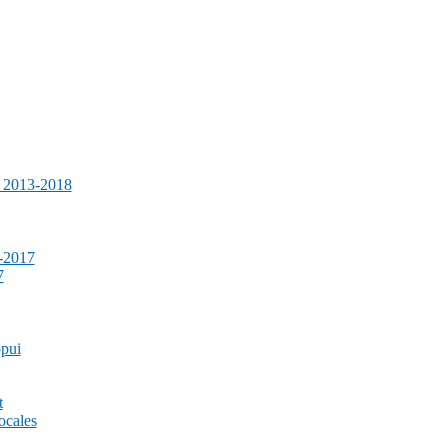
e 2013-2018
-2017
7
ppui
t
ocales