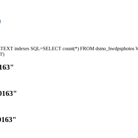
ق
 FULLTEXT indexes SQL=SELECT count(*) FROM dsmo_hwdpsphotos
')
163"
0163"
0163"