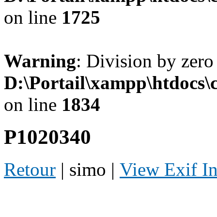
on line
1725
Warning
: Division by zero
D:\Portail\xampp\htdocs
on line
1834
P1020340
Retour
| simo |
View Exif I