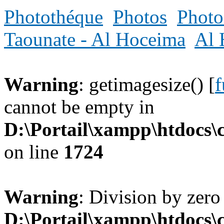
Photothéque
Photos
Photo
Taounate - Al Hoceima
Al 
Warning
: getimagesize() [
f
cannot be empty in
D:\Portail\xampp\htdocs
on line
1724
Warning
: Division by zero
D:\Portail\xampp\htdocs