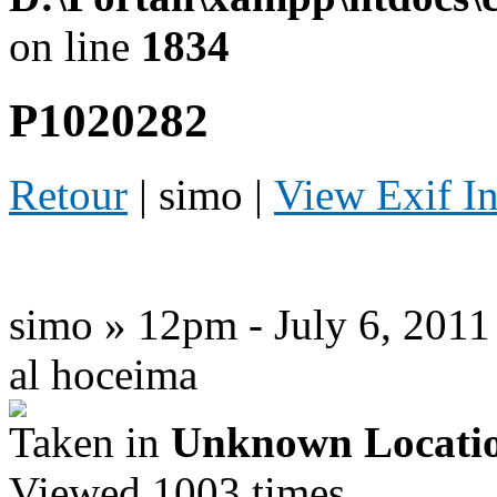
on line
1834
P1020282
Retour
| simo |
View Exif I
simo » 12pm - July 6, 2011
al hoceima
Taken in
Unknown Locati
Viewed 1003 times