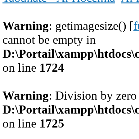
Warning
: getimagesize() [
f
cannot be empty in
D:\Portail\xampp\htdocs
on line
1724
Warning
: Division by zero
D:\Portail\xampp\htdocs
on line
1725