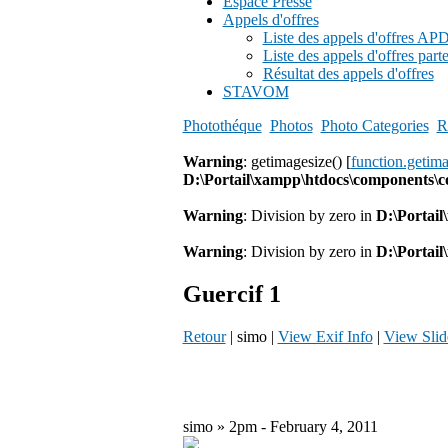
Espace Presse
Appels d'offres
Liste des appels d'offres A
Liste des appels d'offres part
Résultat des appels d'offres
STAVOM
Photothéque
Photos
Photo Categories
R
Warning
: getimagesize() [
function.getim
D:\Portail\xampp\htdocs\components\
Warning
: Division by zero in
D:\Portai
Warning
: Division by zero in
D:\Portai
Guercif 1
Retour
| simo |
View Exif Info
|
View Sli
simo » 2pm - February 4, 2011