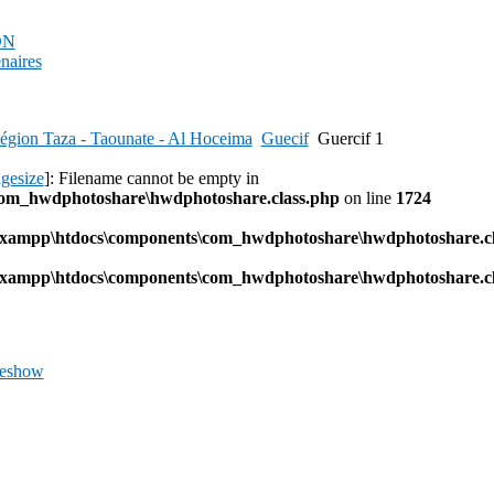
PDN
enaires
égion Taza - Taounate - Al Hoceima
Guecif
Guercif 1
agesize
]: Filename cannot be empty in
com_hwdphotoshare\hwdphotoshare.class.php
on line
1724
l\xampp\htdocs\components\com_hwdphotoshare\hwdphotoshare.cl
l\xampp\htdocs\components\com_hwdphotoshare\hwdphotoshare.cl
deshow
Previous
Image
Next
Image