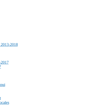
e 2013-2018
-2017
7
ppui
t
ocales