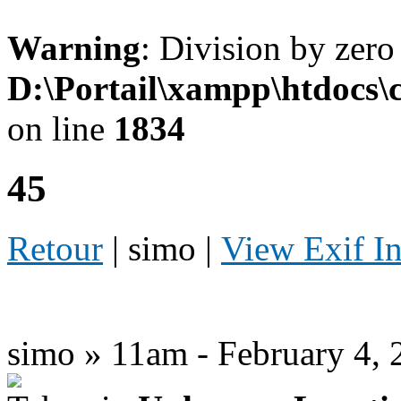
Warning
: Division by zero
D:\Portail\xampp\htdocs
on line
1834
45
Retour
| simo |
View Exif I
simo » 11am - February 4, 