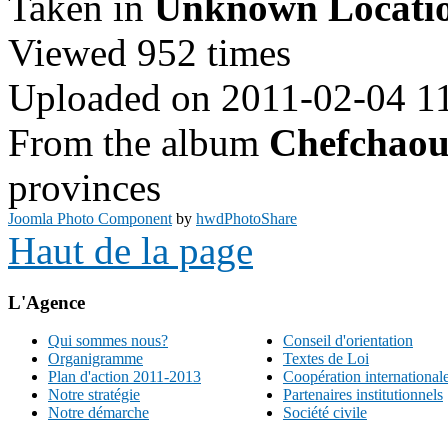
Taken in
Unknown Locati
Viewed 952 times
Uploaded on 2011-02-04 1
From the album
Chefchao
provinces
Joomla Photo Component
by
hwdPhotoShare
Haut de la page
L'Agence
Qui sommes nous?
Conseil d'orientation
Organigramme
Textes de Loi
Plan d'action 2011-2013
Coopération international
Notre stratégie
Partenaires institutionnels
Notre démarche
Société civile