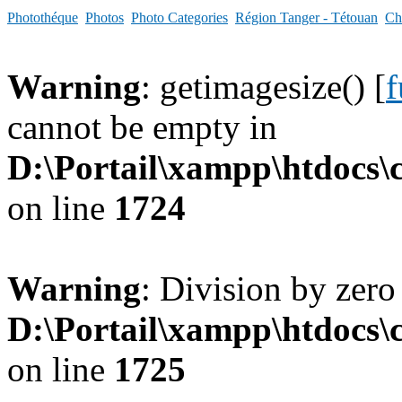
Photothéque
Photos
Photo Categories
Région Tanger - Tétouan
Ch
Warning
: getimagesize() [
f
cannot be empty in
D:\Portail\xampp\htdocs
on line
1724
Warning
: Division by zero
D:\Portail\xampp\htdocs
on line
1725