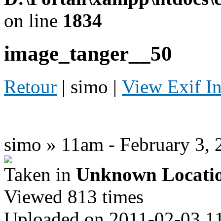
on line
1834
image_tanger__50
Retour
| simo |
View Exif I
simo » 11am - February 3, 
Taken in
Unknown Locati
Viewed 813 times
Uploaded on 2011-02-03 1