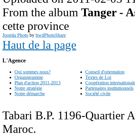
From the album
Tanger - A
cette province
Joomla Photo
by
hwdPhotoShare
Haut de la page
L'Agence
Qui sommes nous?
Conseil d'orientation
Organigramme
Textes de Loi
Plan d'action 2011-2013
Coopération international
Notre stratégie
Partenaires institutionnels
Notre démarche
Société civile
Tabari B.P. 1196-Quartier 
Maroc.