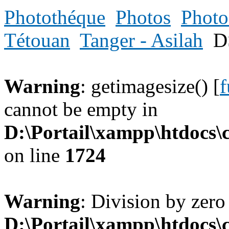
Photothéque
Photos
Photo
Tétouan
Tanger - Asilah
D
Warning
: getimagesize() [
f
cannot be empty in
D:\Portail\xampp\htdocs
on line
1724
Warning
: Division by zero
D:\Portail\xampp\htdocs