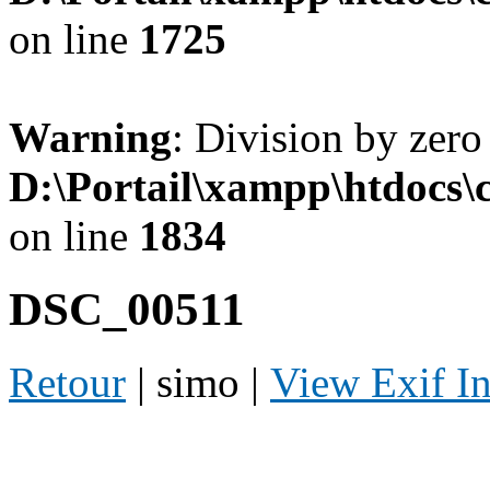
on line
1725
Warning
: Division by zero
D:\Portail\xampp\htdocs
on line
1834
DSC_00511
Retour
| simo |
View Exif I