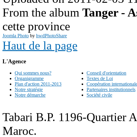
From the album
Tanger - A
cette province
Joomla Photo
by
hwdPhotoShare
Haut de la page
L'Agence
Qui sommes nous?
Conseil d'orientation
Organigramme
Textes de Loi
Plan d'action 2011-2013
Coopération international
Notre stratégie
Partenaires institutionnels
Notre démarche
Société civile
Tabari B.P. 1196-Quartier 
Maroc.