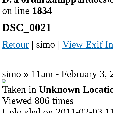
on line
1834
DSC_0021
Retour
| simo |
View Exif I
simo » 11am - February 3, 
Taken in
Unknown Locati
Viewed 806 times
Uploaded on 2011-02-03 1