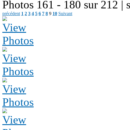
Photos 161 - 180 sur 212
| 
précédent
1
2
3
4
5
6
7
8
9
10
Suivant