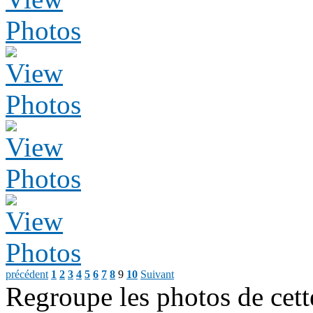
précédent
1
2
3
4
5
6
7
8
9
10
Suivant
Regroupe les photos de cett