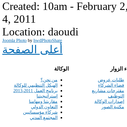
Created: 10am - February 2
4, 2011
Location: daoudi
Joomla Photo
by
hwdPhotoShare
أعلى الصفحة
 الزوار
الوكالة
طلبات عروض
من نحن؟
فضاء الشركاء
الهيكل التنظيمي للوكالة
مقترحات مشاريع
برنامج العمل 2011-2013
التوظيف
إستراتيجيتنا
إصدارات الوكالة
مقاربتنا ومهامنا
مكتبة الصور
التعاون الدولي
شركاء مؤسساتيين
المجتمع المدني